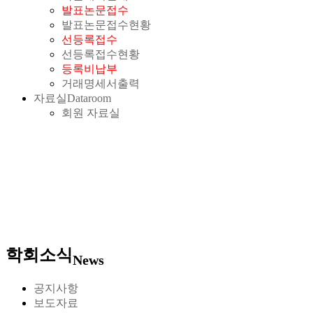
발표논문접수
발표논문접수현황
선등록접수
선등록접수현황
등록비납부
거래명세서출력
자료실
Dataroom
회원 자료실
학회소식
News
공지사항
보도자료