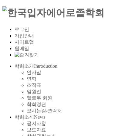
로그인
가입안내
사이트맵
웹메일
학회소개
Introduction
인사말
연혁
조직표
임원진
펠로우 회원
학회정관
오시는길/연락처
학회소식
News
공지사항
보도자료