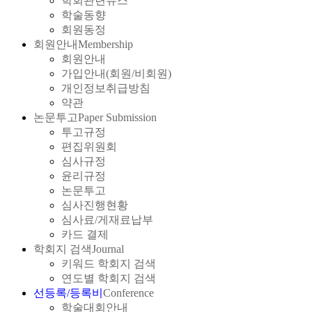
학회관련뉴스
학술동향
회원동정
회원안내
Membership
회원안내
가입안내(회원/비회원)
개인정보취급방침
약관
논문투고
Paper Submission
투고규정
편집위원회
심사규정
윤리규정
논문투고
심사진행현황
심사료/게재료납부
카드 결제
학회지 검색
Journal
키워드 학회지 검색
연도별 학회지 검색
선등록/등록비
Conference
학술대회안내