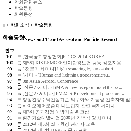
학회관련뉴스
학술동향
회원동정
> 학회소식 >
학술동향
학술동향
News and Trand Aerosol and Particle Research
번호
101
[한국공기청정협회]ICCCS 2014 KOREA
100
제5회 KIST-SMC 어린이환경보건 공동 심포지움
99
[ 전문가 세미나] Light scattering by atmospheri...
98
[세미나]Human and lightning tropospheric/su...
97
8th Asian Aerosol Conference
96
[전문가세미나]SMP: A new receptor model that sa...
95
[전문가 세미나] PM2.5 SIP development procedure...
94
청정건강주택건설기준 의무화와 기능성 건축자재 발전 
93
바이오에어로졸과 나노입자 관련 국제세미나
92
제3회 공기감염 예방기술 워크샵
91
환경기술대발사업 20주년 기념식 및 세미나
90
2012년 제5회 실내환경 관리사 교육
89
2012년 제3차 HAPs 전문가 포럼