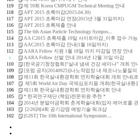
119
제 59회 Korea CMPUGM Technical Meeting 안내
118
APT 2015 초록마감(2015.04.30)
117
APT 2015 초록마감 연장(2015년 3월 31일까지)
116
APT 2015 초록제출 안내
115
The 6th Asian Particle Technology Sympos...
114
AA C2015 초록제출 19일 사이트마감_이후 접수 가능 메
113
AAC2015 초록마감 안내(1월 16일까지)
112
AARA Fellow 지원 1월 18일 까지 마감일 연장 안내
AARA Fellow 선발 안내 2014년 12월 31일 마감
110
[한국공기청정협회]“실내 냄새 건강 세미나” 개최 안
109
[포럼 공지(20140925)]나노작업장 내 제조나노물질의 노
108
제11회 한국실내환경학회 연차학술대회 개최 안내(초
107
제5회 World Air Day 국제심포지움 개최(한국실내환경.
106
제11회 한국실내환경학회 연차학술대회 안내
105
* 한국연구재단 (책임)전문위원 추천 *
104
2014년 분말야금학회 춘계학술대회(입자 에어로졸 관
103
[2/26]제4회 공기감염 예방기술 워크샵
102
[GIST] The 10th International Symposium ...