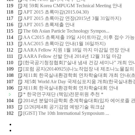
119
제 59회 Korea CMPUGM Technical Meeting 안내
118
APT 2015 초록마감(2015.04.30)
117
APT 2015 초록마감 연장(2015년 3월 31일까지)
116
APT 2015 초록제출 안내
115
The 6th Asian Particle Technology Sympos...
114
AA C2015 초록제출 19일 사이트마감_이후 접수 가능 메
113
AAC2015 초록마감 안내(1월 16일까지)
112
AARA Fellow 지원 1월 18일 까지 마감일 연장 안내
111
AARA Fellow 선발 안내 2014년 12월 31일 마감
110
[한국공기청정협회]“실내 냄새 건강 세미나” 개최 안
109
[포럼 공지(20140925)]나노작업장 내 제조나노물질의 노
108
제11회 한국실내환경학회 연차학술대회 개최 안내(초
107
제5회 World Air Day 국제심포지움 개최(한국실내환경.
106
제11회 한국실내환경학회 연차학술대회 안내
* 한국연구재단 (책임)전문위원 추천 *
104
2014년 분말야금학회 춘계학술대회(입자 에어로졸 관
103
[2/26]제4회 공기감염 예방기술 워크샵
102
[GIST] The 10th International Symposium ...