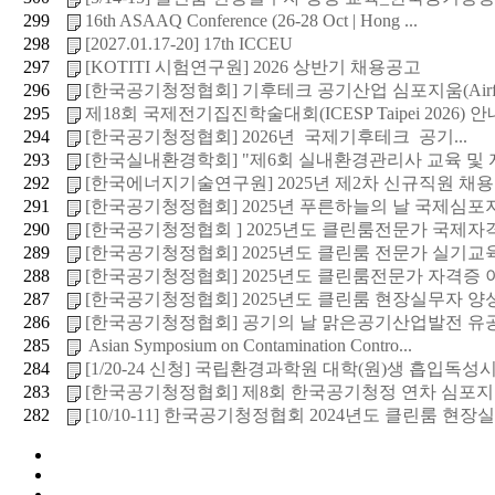
299
16th ASAAQ Conference (26-28 Oct | Hong ...
298
[2027.01.17-20] 17th ICCEU
297
[KOTITI 시험연구원] 2026 상반기 채용공고
296
[한국공기청정협회] 기후테크 공기산업 심포지움(Airfair
295
제18회 국제전기집진학술대회(ICESP Taipei 2026) 안내
294
[한국공기청정협회] 2026년 국제기후테크 공기...
293
[한국실내환경학회] "제6회 실내환경관리사 교육 및 자
292
[한국에너지기술연구원] 2025년 제2차 신규직원 채용공고
291
[한국공기청정협회] 2025년 푸른하늘의 날 국제심포
290
[한국공기청정협회 ] 2025년도 클린룸전문가 국제자격증
289
[한국공기청정협회] 2025년도 클린룸 전문가 실기교육(
288
[한국공기청정협회] 2025년도 클린룸전문가 자격증 이
287
[한국공기청정협회] 2025년도 클린룸 현장실무자 양성교
286
[한국공기청정협회] 공기의 날 맑은공기산업발전 유공 
285
Asian Symposium on Contamination Contro...
284
[1/20-24 신청] 국립환경과학원 대학(원)생 흡입독성시험
283
[한국공기청정협회] 제8회 한국공기청정 연차 심포지
282
[10/10-11] 한국공기청정협회 2024년도 클린룸 현장실무