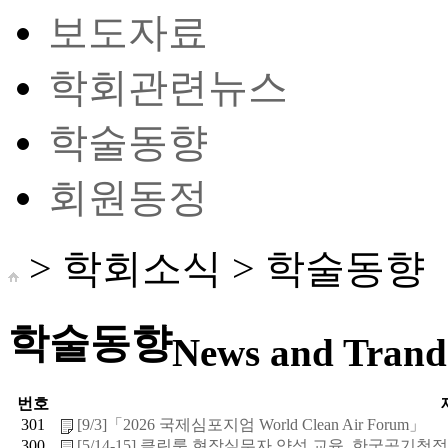
보도자료
학회관련뉴스
학술동향
회원동정
> 학회소식 >
학술동향
학술동향
News and Trand 
번호
301
[9/3]「2026 국제심포지엄 World Clean Air Forum」
300
[5/14-15] 클린룸 현장실무자 양성 교육_한국공기청