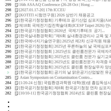
299
16th ASAAQ Conference (26-28 Oct | Hong ...
298
[2027.01.17-20] 17th ICCEU
297
[KOTITI 시험연구원] 2026 상반기 채용공고
296
[한국공기청정협회] 기후테크 공기산업 심포지움(Airfair
295
제18회 국제전기집진학술대회(ICESP Taipei 2026) 안내
294
[한국공기청정협회] 2026년 국제기후테크 공기...
293
[한국실내환경학회] "제6회 실내환경관리사 교육 및 자
292
[한국에너지기술연구원] 2025년 제2차 신규직원 채용공고
291
[한국공기청정협회] 2025년 푸른하늘의 날 국제심포
290
[한국공기청정협회 ] 2025년도 클린룸전문가 국제자격증
289
[한국공기청정협회] 2025년도 클린룸 전문가 실기교육(
288
[한국공기청정협회] 2025년도 클린룸전문가 자격증 이
287
[한국공기청정협회] 2025년도 클린룸 현장실무자 양성교
[한국공기청정협회] 공기의 날 맑은공기산업발전 유공 
285
Asian Symposium on Contamination Contro...
284
[1/20-24 신청] 국립환경과학원 대학(원)생 흡입독성시험
283
[한국공기청정협회] 제8회 한국공기청정 연차 심포지
282
[10/10-11] 한국공기청정협회 2024년도 클린룸 현장실무