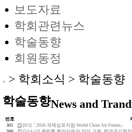
보도자료
학회관련뉴스
학술동향
회원동정
> 학회소식 >
학술동향
학술동향
News and Trand 
번호
301
[9/3]「2026 국제심포지엄 World Clean Air Forum」
300
[5/14-15] 클린룸 현장실무자 양성 교육_한국공기청