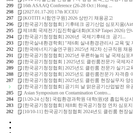
299
16th ASAAQ Conference (26-28 Oct | Hong ...
298
[2027.01.17-20] 17th ICCEU
297
[KOTITI 시험연구원] 2026 상반기 채용공고
296
[한국공기청정협회] 기후테크 공기산업 심포지움(Airfair
295
제18회 국제전기집진학술대회(ICESP Taipei 2026) 안내
294
[한국공기청정협회] 2026년 국제기후테크 공기...
293
[한국실내환경학회] "제6회 실내환경관리사 교육 및 자
292
[한국에너지기술연구원] 2025년 제2차 신규직원 채용공고
291
[한국공기청정협회] 2025년 푸른하늘의 날 국제심포
290
[한국공기청정협회 ] 2025년도 클린룸전문가 국제자격증
289
[한국공기청정협회] 2025년도 클린룸 전문가 실기교육(
288
[한국공기청정협회] 2025년도 클린룸전문가 자격증 이
287
[한국공기청정협회] 2025년도 클린룸 현장실무자 양성교
[한국공기청정협회] 공기의 날 맑은공기산업발전 유공 
285
Asian Symposium on Contamination Contro...
284
[1/20-24 신청] 국립환경과학원 대학(원)생 흡입독성시험
283
[한국공기청정협회] 제8회 한국공기청정 연차 심포지
282
[10/10-11] 한국공기청정협회 2024년도 클린룸 현장실무