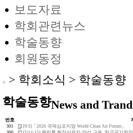
보도자료
학회관련뉴스
학술동향
회원동정
> 학회소식 >
학술동향
학술동향
News and Trand 
번호
301
[9/3]「2026 국제심포지엄 World Clean Air Forum」
300
[5/14-15] 클린룸 현장실무자 양성 교육_한국공기청