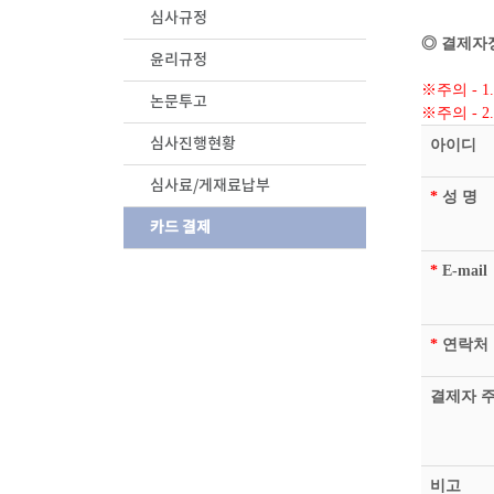
심사규정
◎ 결제자
윤리규정
※주의 - 1
논문투고
※주의 - 
심사진행현황
아이디
심사료/게재료납부
*
성 명
카드 결제
*
E-mail
*
연락처
결제자 
비고