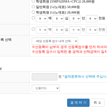
학생회원 [SMPS(DMA+CPC)]-20,000원
일반회원 [나노재료]-50,000원
학생회원 [나노재료]-20,000원
백
십
만
천원
백
십
만
천원
등록 선택
※선등록비 납부의 경우 선등록접수를 먼저 하셔야
※선등록 접수시 입력한 총 금액과 선택금액이 일
보
원
*결제종류에서 선택해 주십시