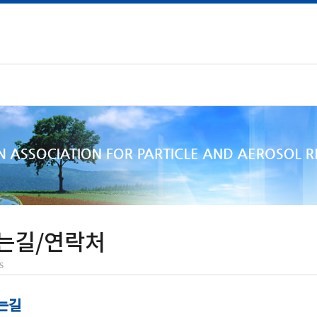
는길/연락처
s
는길