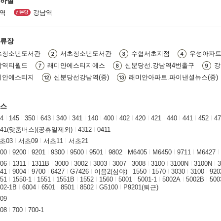
지하철
역
강남역
정류장
초청소년도서관
서초청소년도서관
수협서초지점
우성아파
남역티월드
래미안에스티지에스
신분당선.강남역4번출구
강
미안에스티지
신분당선강남역(중)
래미안아파트.파이낸셜뉴스(중)
버스
4
145
350
643
340
341
140
400
402
420
421
440
441
452
47
541(맞춤버스)(공휴일제외)
4312
0411
초03
서초09
서초11
서초21
00
9200
9201
9300
9500
9501
9802
M6405
M6450
9711
M6427
06
1311
1311B
3000
3002
3003
3007
3008
3100
3100N
3100N
3
41
9004
9700
6427
G7426
이음2(심야)
1550
1570
3030
3100
920
51
1550-1
1551
1551B
1552
1560
5001
5001-1
5002A
5002B
500
02-1B
6004
6501
8501
8502
G5100
P9201(퇴근)
09
08
700
700-1