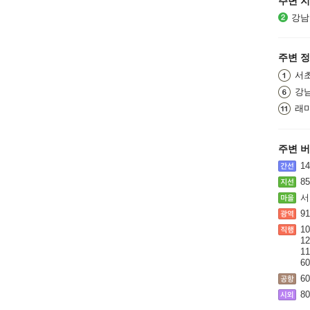
주변 
강남
주변 
서
강
래
주변 
14
8
서
91
10
12
11
60
60
80