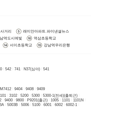
트사거리
래미안아파트.파이낸셜뉴스
남역도시에빛
역삼초등학교
서이초등학교
강남역우리은행
0
542
741
N37(심야)
541
M7412
9404
9408
9409
101
3102
5200
5300
5300-1(전세)(출퇴근)
2
9400
9800
P9201(출근)
1005
1101
1101N
3A
5003B
5006
5100
6001
6002
6002-1