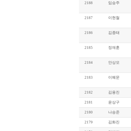
2188
임승주
2187
이현철
2186
김종태
2185
정재훈
2184
안상모
2183
이혜문
2182
김용진
2181
윤상구
2180
나승준
2179
김화진