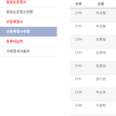
발표논문접수
번호
성명
발표논문접수현황
2196
허경행
선등록접수
2195
허경행
선등록접수현황
2194
전훈철
등록비납부
거래명세서출력
2193
김원태
2192
정종엽
2191
장기완
2190
박순호
2189
이명화