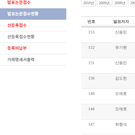
발표논문접수
2010년
2009년
2008년
20
발표논문접수현황
번호
발표저자
선등록접수
153
신동민
선등록접수현황
152
유기현
등록비납부
거래명세서출력
151
신동민
150
김도헌
149
오재호
148
오재호
147
최형석