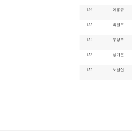
156
이홍규
155
박철우
154
우성호
153
성기운
152
노철언