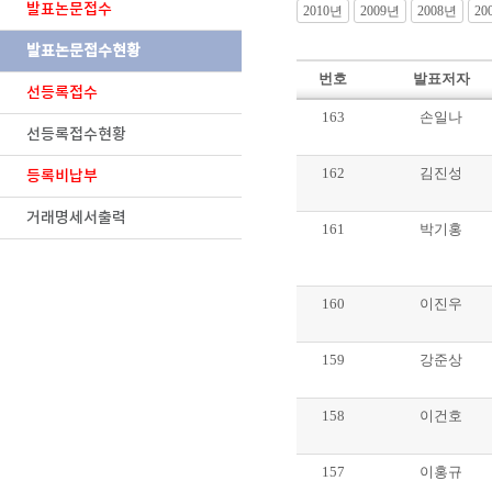
발표논문접수
2010년
2009년
2008년
20
발표논문접수현황
번호
발표저자
선등록접수
163
손일나
선등록접수현황
162
김진성
등록비납부
거래명세서출력
161
박기홍
160
이진우
159
강준상
158
이건호
157
이홍규