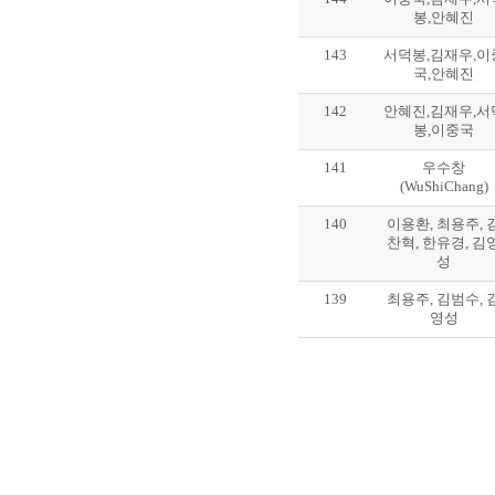
봉,안혜진
143
서덕봉,김재우,이
국,안혜진
142
안혜진,김재우,서
봉,이중국
141
우수창
(WuShiChang)
140
이용환, 최용주, 
찬혁, 한유경, 김
성
139
최용주, 김범수, 
영성