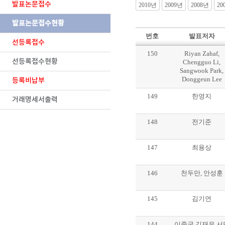
발표논문접수
2010년
2009년
2008년
20
발표논문접수현황
번호
발표저자
선등록접수
150
Riyan Zahaf,
선등록접수현황
Chengguo Li,
Sangwook Park,
Donggeun Lee
등록비납부
149
한영지
거래명세서출력
148
전기준
147
최용상
146
천두만, 안성훈
145
김기연
144
이중국,김재우,서