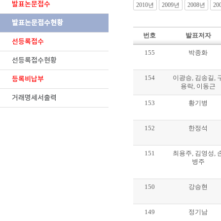
발표논문접수
2010년
2009년
2008년
20
발표논문접수현황
번호
발표저자
선등록접수
155
박종화
선등록접수현황
154
이광승, 김송길, 
등록비납부
용락, 이동근
거래명세서출력
153
황기병
152
한정석
151
최용주, 김영성, 
병주
150
강승현
149
정기남