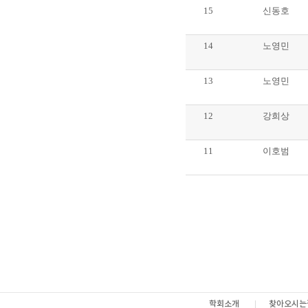
15
신동호
14
노영민
13
노영민
12
강희상
11
이호범
학회소개
찾아오시는