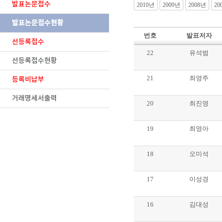
발표논문접수
2010년
2009년
2008년
20
발표논문접수현황
번호
발표저자
선등록접수
22
유석범
선등록접수현황
21
최영주
등록비납부
거래명세서출력
20
최진영
19
최영아
18
오미석
17
이성경
16
김대성